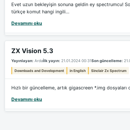
Evet uzun bekleyişin sonuna geldin ey spectrumcu! So
türkçe komut hangi ingili…
Devamını oku
ZX Vision 5.3
Yayınlayan:
Arda
İlk yayın:
21.01.2024 00:31
Son güncelleme:
21.
Downloads and Development
in English
Sinclair Zx Spectrum
Hızlı bir güncelleme, artık gigascreen *.img dosyaları 
Devamını oku