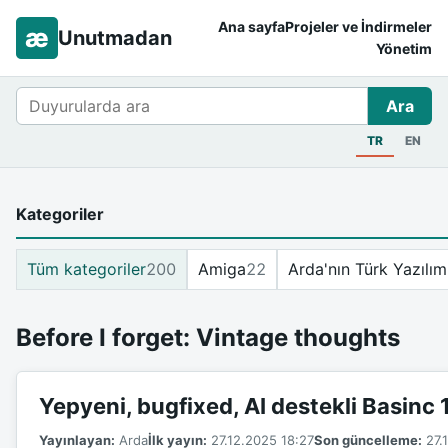
Ana sayfa
Projeler ve İndirmeler
æ
Unutmadan
Yönetim
Ara
Ara
TR
EN
Kategoriler
Tüm kategoriler
200
Amiga
22
Arda'nın Türk Yazılım
Before I forget: Vintage thoughts
Yepyeni, bugfixed, AI destekli Basinc
Yayınlayan:
Arda
İlk yayın:
27.12.2025 18:27
Son güncelleme:
27.