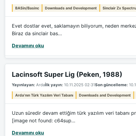
BASin/Basinc
Downloads and Development
Sinclair Zx Spectr
Evet dostlar evet, saklamayın biliyorum, neden merkez
Biraz da sinclair bas…
Devamını oku
Lacinsoft Super Lig (Peken, 1988)
Yayınlayan:
Arda
İlk yayın:
10.11.2025 02:31
Son güncelleme:
10.1
Arda'nın Türk Yazılım Veri Tabanı
Downloads and Development
Uzun süredir devam ettiğim türk yazılım veri tabanı pr
[image not found: c64sup…
Devamını oku