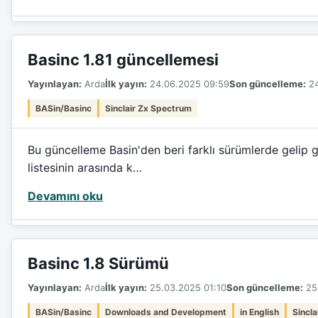
Basinc 1.81 güncellemesi
Yayınlayan:
Arda
İlk yayın:
24.06.2025 09:59
Son güncelleme:
24
BASin/Basinc
Sinclair Zx Spectrum
Bu güncelleme Basin'den beri farklı sürümlerde gelip g
listesinin arasında k…
Devamını oku
Basinc 1.8 Sürümü
Yayınlayan:
Arda
İlk yayın:
25.03.2025 01:10
Son güncelleme:
25.
BASin/Basinc
Downloads and Development
in English
Sincl