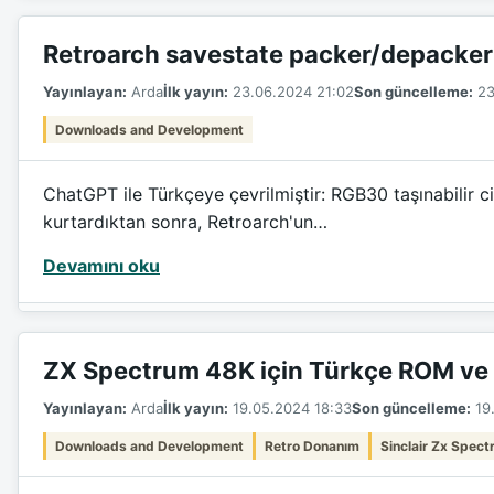
Retroarch savestate packer/depacker
Yayınlayan:
Arda
İlk yayın:
23.06.2024 21:02
Son güncelleme:
23
Downloads and Development
ChatGPT ile Türkçeye çevrilmiştir: RGB30 taşınabilir 
kurtardıktan sonra, Retroarch'un…
Devamını oku
ZX Spectrum 48K için Türkçe ROM ve 
Yayınlayan:
Arda
İlk yayın:
19.05.2024 18:33
Son güncelleme:
19.
Downloads and Development
Retro Donanım
Sinclair Zx Spec