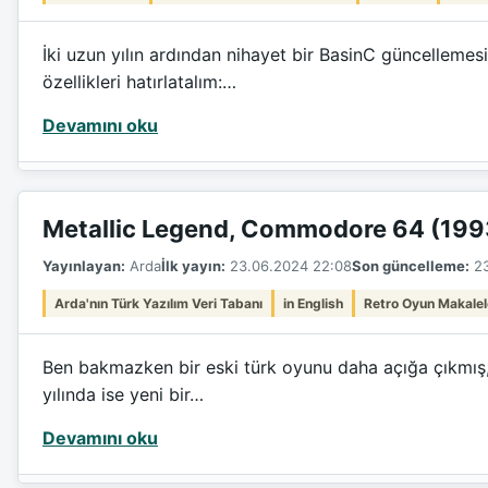
İki uzun yılın ardından nihayet bir BasinC güncellemes
özellikleri hatırlatalım:…
Devamını oku
Metallic Legend, Commodore 64 (199
Yayınlayan:
Arda
İlk yayın:
23.06.2024 22:08
Son güncelleme:
23
Arda'nın Türk Yazılım Veri Tabanı
in English
Retro Oyun Makalel
Ben bakmazken bir eski türk oyunu daha açığa çıkmış, 
yılında ise yeni bir…
Devamını oku