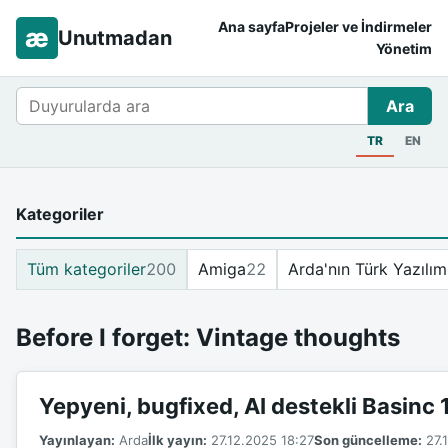
Ana sayfa
Projeler ve İndirmeler
æ
Unutmadan
Yönetim
Ara
Ara
TR
EN
Kategoriler
Tüm kategoriler
200
Amiga
22
Arda'nın Türk Yazılım
Before I forget: Vintage thoughts
Yepyeni, bugfixed, AI destekli Basinc
Yayınlayan:
Arda
İlk yayın:
27.12.2025 18:27
Son güncelleme:
27.