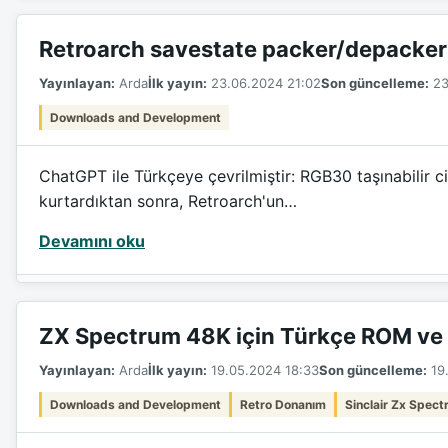
Retroarch savestate packer/depacker
Yayınlayan:
Arda
İlk yayın:
23.06.2024 21:02
Son güncelleme:
23
Downloads and Development
ChatGPT ile Türkçeye çevrilmiştir: RGB30 taşınabilir 
kurtardıktan sonra, Retroarch'un…
Devamını oku
ZX Spectrum 48K için Türkçe ROM ve 
Yayınlayan:
Arda
İlk yayın:
19.05.2024 18:33
Son güncelleme:
19.
Downloads and Development
Retro Donanım
Sinclair Zx Spec