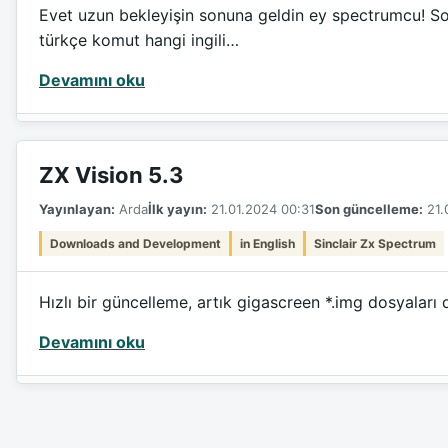
Evet uzun bekleyişin sonuna geldin ey spectrumcu! So
türkçe komut hangi ingili…
Devamını oku
ZX Vision 5.3
Yayınlayan:
Arda
İlk yayın:
21.01.2024 00:31
Son güncelleme:
21.
Downloads and Development
in English
Sinclair Zx Spectrum
Hızlı bir güncelleme, artık gigascreen *.img dosyaları 
Devamını oku