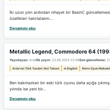
İki uzun yılın ardından nihayet bir BasinC güncellemes
özellikleri hatırlatalım:…
Devamını oku
Metallic Legend, Commodore 64 (199
Yayınlayan:
Arda
İlk yayın:
23.06.2024 22:08
Son güncelleme:
23
Arda'nın Türk Yazılım Veri Tabanı
in English
Retro Oyun Makalel
Ben bakmazken bir eski türk oyunu daha açığa çıkmış, 
yılında ise yeni bir…
Devamını oku