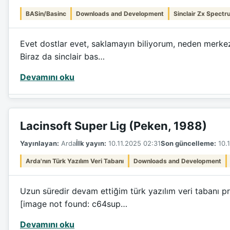
BASin/Basinc
Downloads and Development
Sinclair Zx Spectr
Evet dostlar evet, saklamayın biliyorum, neden merkez
Biraz da sinclair bas…
Devamını oku
Lacinsoft Super Lig (Peken, 1988)
Yayınlayan:
Arda
İlk yayın:
10.11.2025 02:31
Son güncelleme:
10.1
Arda'nın Türk Yazılım Veri Tabanı
Downloads and Development
Uzun süredir devam ettiğim türk yazılım veri tabanı pr
[image not found: c64sup…
Devamını oku