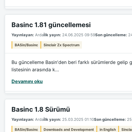
Basinc 1.81 güncellemesi
Yayınlayan:
Arda
İlk yayın:
24.06.2025 09:59
Son güncelleme:
24
BASin/Basinc
Sinclair Zx Spectrum
Bu güncelleme Basin'den beri farklı sürümlerde gelip g
listesinin arasında k…
Devamını oku
Basinc 1.8 Sürümü
Yayınlayan:
Arda
İlk yayın:
25.03.2025 01:10
Son güncelleme:
25.
BASin/Basinc
Downloads and Development
in English
Sincl