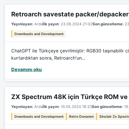
Retroarch savestate packer/depacker
Yayınlayan:
Arda
İlk yayın:
23.06.2024 21:02
Son güncelleme:
23
Downloads and Development
ChatGPT ile Türkçeye çevrilmiştir: RGB30 taşınabilir 
kurtardıktan sonra, Retroarch'un…
Devamını oku
ZX Spectrum 48K için Türkçe ROM ve 
Yayınlayan:
Arda
İlk yayın:
19.05.2024 18:33
Son güncelleme:
19.
Downloads and Development
Retro Donanım
Sinclair Zx Spec