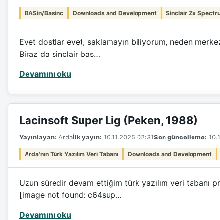
BASin/Basinc
Downloads and Development
Sinclair Zx Spectr
Evet dostlar evet, saklamayın biliyorum, neden merkez
Biraz da sinclair bas…
Devamını oku
Lacinsoft Super Lig (Peken, 1988)
Yayınlayan:
Arda
İlk yayın:
10.11.2025 02:31
Son güncelleme:
10.1
Arda'nın Türk Yazılım Veri Tabanı
Downloads and Development
Uzun süredir devam ettiğim türk yazılım veri tabanı pr
[image not found: c64sup…
Devamını oku