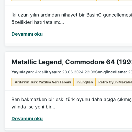
İki uzun yılın ardından nihayet bir BasinC güncellemes
özellikleri hatırlatalım:…
Devamını oku
Metallic Legend, Commodore 64 (199
Yayınlayan:
Arda
İlk yayın:
23.06.2024 22:08
Son güncelleme:
23
Arda'nın Türk Yazılım Veri Tabanı
in English
Retro Oyun Makalel
Ben bakmazken bir eski türk oyunu daha açığa çıkmış, 
yılında ise yeni bir…
Devamını oku