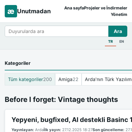
Ana sayfa
Projeler ve İndirmeler
æ
Unutmadan
Yönetim
Ara
Ara
TR
EN
Kategoriler
Tüm kategoriler
200
Amiga
22
Arda'nın Türk Yazılım
Before I forget: Vintage thoughts
Yepyeni, bugfixed, AI destekli Basinc
Yayınlayan:
Arda
İlk yayın:
27.12.2025 18:27
Son güncelleme:
27.