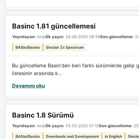
Basinc 1.81 güncellemesi
Yayınlayan:
Arda
İlk yayın:
24.06.2025 09:59
Son güncelleme:
24
BASin/Basinc
Sinclair Zx Spectrum
Bu güncelleme Basin'den beri farklı sürümlerde gelip g
listesinin arasında k…
Devamını oku
Basinc 1.8 Sürümü
Yayınlayan:
Arda
İlk yayın:
25.03.2025 01:10
Son güncelleme:
25.
BASin/Basinc
Downloads and Development
in English
Sincl