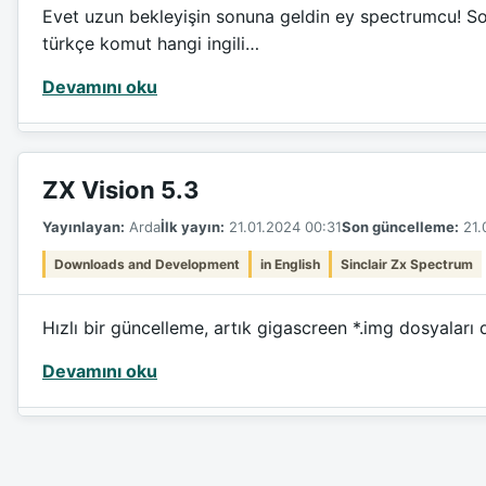
Evet uzun bekleyişin sonuna geldin ey spectrumcu! So
türkçe komut hangi ingili…
Devamını oku
ZX Vision 5.3
Yayınlayan:
Arda
İlk yayın:
21.01.2024 00:31
Son güncelleme:
21.
Downloads and Development
in English
Sinclair Zx Spectrum
Hızlı bir güncelleme, artık gigascreen *.img dosyaları 
Devamını oku