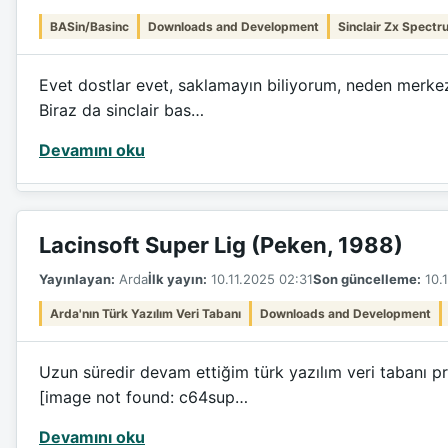
BASin/Basinc
Downloads and Development
Sinclair Zx Spectr
Evet dostlar evet, saklamayın biliyorum, neden merkez
Biraz da sinclair bas…
Devamını oku
Lacinsoft Super Lig (Peken, 1988)
Yayınlayan:
Arda
İlk yayın:
10.11.2025 02:31
Son güncelleme:
10.1
Arda'nın Türk Yazılım Veri Tabanı
Downloads and Development
Uzun süredir devam ettiğim türk yazılım veri tabanı pr
[image not found: c64sup…
Devamını oku