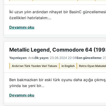
İki uzun yılın ardından nihayet bir BasinC güncellemes
özellikleri hatırlatalım:…
Devamını oku
Metallic Legend, Commodore 64 (199
Yayınlayan:
Arda
İlk yayın:
23.06.2024 22:08
Son güncelleme:
23
Arda'nın Türk Yazılım Veri Tabanı
in English
Retro Oyun Makalel
Ben bakmazken bir eski türk oyunu daha açığa çıkmış, 
yılında ise yeni bir…
Devamını oku