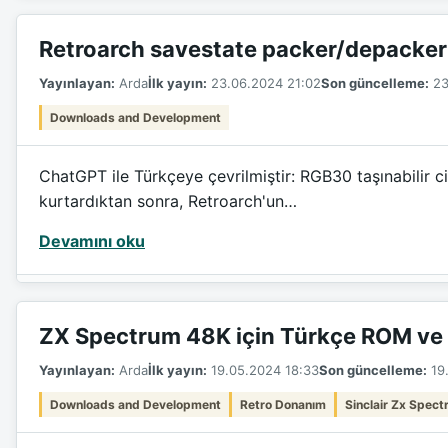
Retroarch savestate packer/depacker
Yayınlayan:
Arda
İlk yayın:
23.06.2024 21:02
Son güncelleme:
23
Downloads and Development
ChatGPT ile Türkçeye çevrilmiştir: RGB30 taşınabilir 
kurtardıktan sonra, Retroarch'un…
Devamını oku
ZX Spectrum 48K için Türkçe ROM ve 
Yayınlayan:
Arda
İlk yayın:
19.05.2024 18:33
Son güncelleme:
19.
Downloads and Development
Retro Donanım
Sinclair Zx Spec