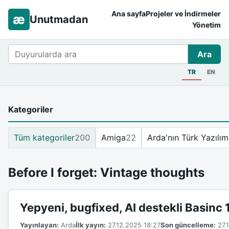
Ana sayfa
Projeler ve İndirmeler
æ
Unutmadan
Yönetim
Ara
Ara
TR
EN
Kategoriler
Tüm kategoriler
200
Amiga
22
Arda'nın Türk Yazılım
Before I forget: Vintage thoughts
Yepyeni, bugfixed, AI destekli Basinc
Yayınlayan:
Arda
İlk yayın:
27.12.2025 18:27
Son güncelleme:
27.