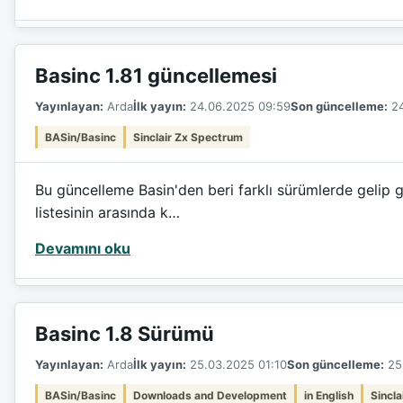
Basinc 1.81 güncellemesi
Yayınlayan:
Arda
İlk yayın:
24.06.2025 09:59
Son güncelleme:
24
BASin/Basinc
Sinclair Zx Spectrum
Bu güncelleme Basin'den beri farklı sürümlerde gelip g
listesinin arasında k…
Devamını oku
Basinc 1.8 Sürümü
Yayınlayan:
Arda
İlk yayın:
25.03.2025 01:10
Son güncelleme:
25.
BASin/Basinc
Downloads and Development
in English
Sincl