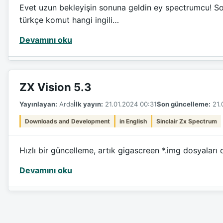
Evet uzun bekleyişin sonuna geldin ey spectrumcu! So
türkçe komut hangi ingili…
Devamını oku
ZX Vision 5.3
Yayınlayan:
Arda
İlk yayın:
21.01.2024 00:31
Son güncelleme:
21.
Downloads and Development
in English
Sinclair Zx Spectrum
Hızlı bir güncelleme, artık gigascreen *.img dosyaları 
Devamını oku