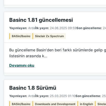
Basinc 1.81 güncellemesi
Yayınlayan:
Arda
İlk yayın:
24.06.2025 09:59
Son güncelleme:
24
BASin/Basinc
Sinclair Zx Spectrum
Bu güncelleme Basin'den beri farklı sürümlerde gelip g
listesinin arasında k…
Devamını oku
Basinc 1.8 Sürümü
Yayınlayan:
Arda
İlk yayın:
25.03.2025 01:10
Son güncelleme:
25.
BASin/Basinc
Downloads and Development
in English
Sincl