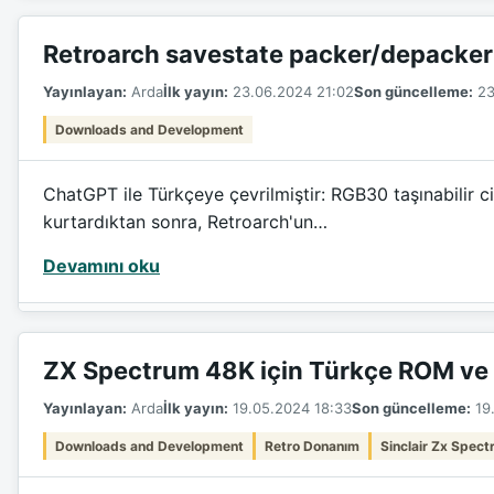
Retroarch savestate packer/depacker
Yayınlayan:
Arda
İlk yayın:
23.06.2024 21:02
Son güncelleme:
23
Downloads and Development
ChatGPT ile Türkçeye çevrilmiştir: RGB30 taşınabilir 
kurtardıktan sonra, Retroarch'un…
Devamını oku
ZX Spectrum 48K için Türkçe ROM ve 
Yayınlayan:
Arda
İlk yayın:
19.05.2024 18:33
Son güncelleme:
19.
Downloads and Development
Retro Donanım
Sinclair Zx Spec