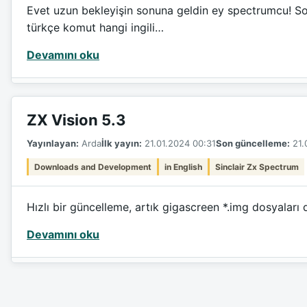
Evet uzun bekleyişin sonuna geldin ey spectrumcu! So
türkçe komut hangi ingili…
Devamını oku
ZX Vision 5.3
Yayınlayan:
Arda
İlk yayın:
21.01.2024 00:31
Son güncelleme:
21.
Downloads and Development
in English
Sinclair Zx Spectrum
Hızlı bir güncelleme, artık gigascreen *.img dosyaları 
Devamını oku