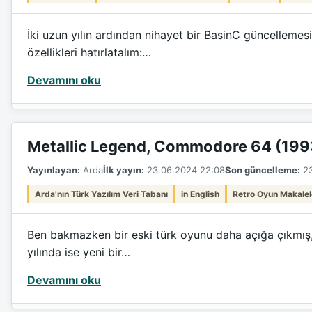
İki uzun yılın ardından nihayet bir BasinC güncellemes
özellikleri hatırlatalım:…
Devamını oku
Metallic Legend, Commodore 64 (199
Yayınlayan:
Arda
İlk yayın:
23.06.2024 22:08
Son güncelleme:
23
Arda'nın Türk Yazılım Veri Tabanı
in English
Retro Oyun Makalel
Ben bakmazken bir eski türk oyunu daha açığa çıkmış, 
yılında ise yeni bir…
Devamını oku