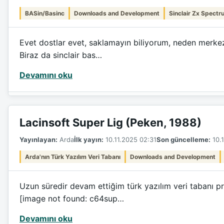
BASin/Basinc
Downloads and Development
Sinclair Zx Spectr
Evet dostlar evet, saklamayın biliyorum, neden merkez
Biraz da sinclair bas…
Devamını oku
Lacinsoft Super Lig (Peken, 1988)
Yayınlayan:
Arda
İlk yayın:
10.11.2025 02:31
Son güncelleme:
10.1
Arda'nın Türk Yazılım Veri Tabanı
Downloads and Development
Uzun süredir devam ettiğim türk yazılım veri tabanı pr
[image not found: c64sup…
Devamını oku