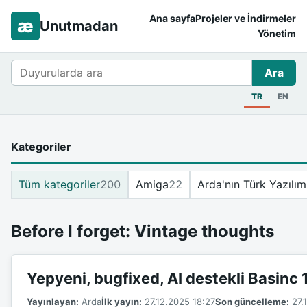
Ana sayfa
Projeler ve İndirmeler
æ
Unutmadan
Yönetim
Ara
Ara
TR
EN
Kategoriler
Tüm kategoriler
200
Amiga
22
Arda'nın Türk Yazılım
Before I forget: Vintage thoughts
Yepyeni, bugfixed, AI destekli Basinc
Yayınlayan:
Arda
İlk yayın:
27.12.2025 18:27
Son güncelleme:
27.