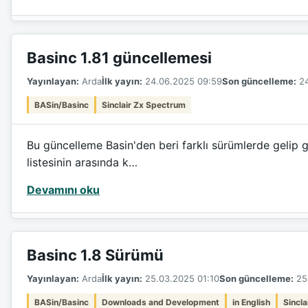
Basinc 1.81 güncellemesi
Yayınlayan:
Arda
İlk yayın:
24.06.2025 09:59
Son güncelleme:
24
BASin/Basinc
Sinclair Zx Spectrum
Bu güncelleme Basin'den beri farklı sürümlerde gelip g
listesinin arasında k…
Devamını oku
Basinc 1.8 Sürümü
Yayınlayan:
Arda
İlk yayın:
25.03.2025 01:10
Son güncelleme:
25.
BASin/Basinc
Downloads and Development
in English
Sincl