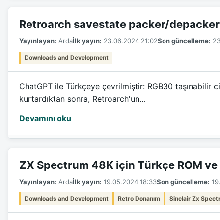
Retroarch savestate packer/depacker
Yayınlayan:
Arda
İlk yayın:
23.06.2024 21:02
Son güncelleme:
23
Downloads and Development
ChatGPT ile Türkçeye çevrilmiştir: RGB30 taşınabilir 
kurtardıktan sonra, Retroarch'un…
Devamını oku
ZX Spectrum 48K için Türkçe ROM ve 
Yayınlayan:
Arda
İlk yayın:
19.05.2024 18:33
Son güncelleme:
19.
Downloads and Development
Retro Donanım
Sinclair Zx Spec