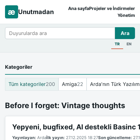
Ana sayfa
Projeler ve İndirmeler
æ
Unutmadan
Yönetim
Ara
Ara
TR
EN
Kategoriler
Tüm kategoriler
200
Amiga
22
Arda'nın Türk Yazılım
Before I forget: Vintage thoughts
Yepyeni, bugfixed, AI destekli Basinc
Yayınlayan:
Arda
İlk yayın:
27.12.2025 18:27
Son güncelleme:
27.