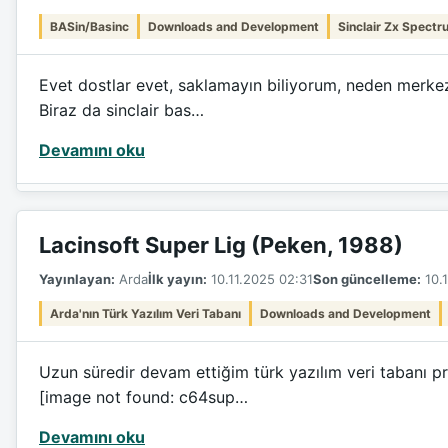
BASin/Basinc
Downloads and Development
Sinclair Zx Spectr
Evet dostlar evet, saklamayın biliyorum, neden merkez
Biraz da sinclair bas…
Devamını oku
Lacinsoft Super Lig (Peken, 1988)
Yayınlayan:
Arda
İlk yayın:
10.11.2025 02:31
Son güncelleme:
10.1
Arda'nın Türk Yazılım Veri Tabanı
Downloads and Development
Uzun süredir devam ettiğim türk yazılım veri tabanı pr
[image not found: c64sup…
Devamını oku