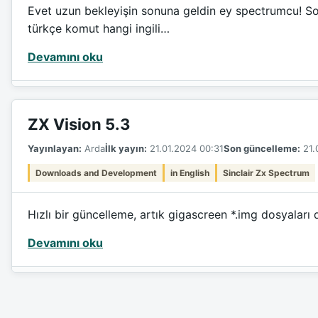
Evet uzun bekleyişin sonuna geldin ey spectrumcu! So
türkçe komut hangi ingili…
Devamını oku
ZX Vision 5.3
Yayınlayan:
Arda
İlk yayın:
21.01.2024 00:31
Son güncelleme:
21.
Downloads and Development
in English
Sinclair Zx Spectrum
Hızlı bir güncelleme, artık gigascreen *.img dosyaları 
Devamını oku