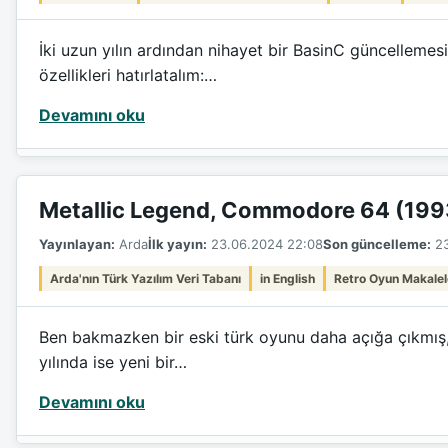
İki uzun yılın ardından nihayet bir BasinC güncellemes
özellikleri hatırlatalım:…
Devamını oku
Metallic Legend, Commodore 64 (199
Yayınlayan:
Arda
İlk yayın:
23.06.2024 22:08
Son güncelleme:
23
Arda'nın Türk Yazılım Veri Tabanı
in English
Retro Oyun Makalel
Ben bakmazken bir eski türk oyunu daha açığa çıkmış, 
yılında ise yeni bir…
Devamını oku